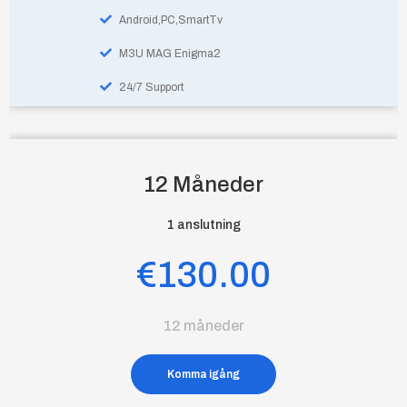
Android,PC,SmartTv
M3U MAG Enigma2
24/7 Support
12 Måneder
1 anslutning
€130.00
12 måneder
Komma igång