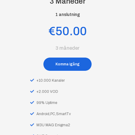
3 Måneder
1 anslutning
€50.00
3 måneder
Komma igång
+10.000 Kanaler
+2.000 VOD
99% Uptime
Android,PC,SmartTv
M3U MAG Enigma2