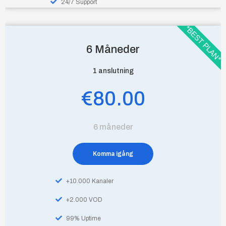
24/7 Support
*BEST PLAN*
6 Måneder
1 anslutning
€80.00
6 måneder
Komma igång
+10.000 Kanaler
+2.000 VOD
99% Uptime