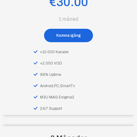
€30.00
1 måned
Komma igång
+10.000 Kanaler
+2.000 VOD
99% Uptime
Android,PC,SmartTv
M3U MAG Enigma2
24/7 Support