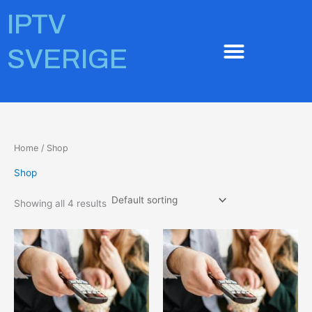
Skip
IPTV
to
content
SVERIGE
Home
/ Shop
Shop
Showing all 4 results