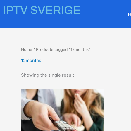
Skip
IPTV SVERIGE
to
content
Home
/ Products tagged “12months”
12months
Showing the single result