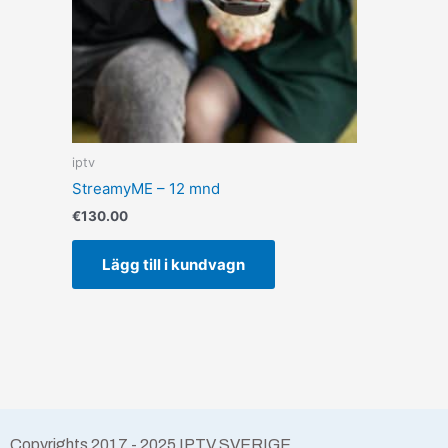
iptv
StreamyME – 12 mnd
€
130.00
Lägg till i kundvagn
Copyrights 2017 - 2025 IPTV SVERIGE