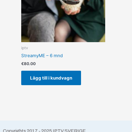
iptv
StreamyME – 6 mnd
€
80.00
Lägg till i kundvagn
Copyrights 2017 - 2025 IPTV SVERIGE