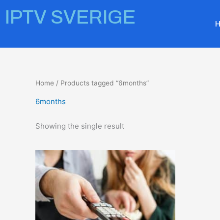
Skip
IPTV SVERIGE
to
content
Home
/ Products tagged “6months”
6months
Showing the single result