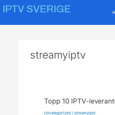
Skip
IPTV SVERIGE
to
content
streamyiptv
Topp
Topp 10 IPTV-leverant
10
IPTV-
Uncategorized
/
streamyiptv